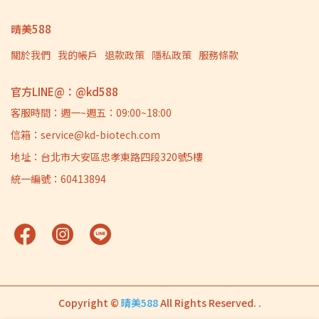
晴美588
關於我們
我的帳戶
退款政策
隱私政策
服務條款
官方LINE@：@kd588
客服時間：週一~週五：09:00~18:00
信箱：service@kd-biotech.com
地址：台北市大安區忠孝東路四段320號5樓
統一編號：60413894
Copyright ©
晴美588
All Rights Reserved.
.