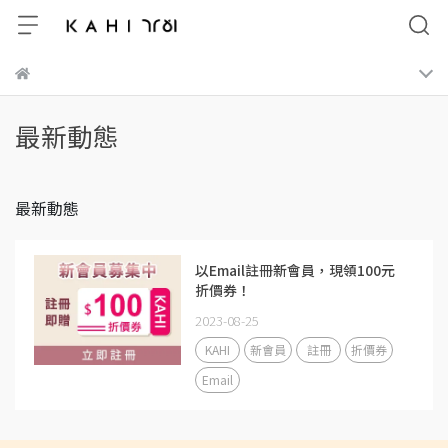
最新動態
最新動態
以Email註冊新會員，現領100元
折價券！
2023-08-25
KAHI
新會員
註冊
折價券
Email