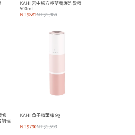
液
KAHI 宮中秘方極萃養護洗髮精
500ml
NT$882
NT$1,380
緩修
KAHI 魚子精華棒 9g
層調理
NT$790
NT$1,599